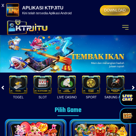
x
APLIKASI KTPJITU
DOWNLOAD
Kini telah tersedia Aplikasi Android
TOGEL
SLOT
LIVE CASINO
SPORT
SABUNG AYAM
TEM
Pilih Game