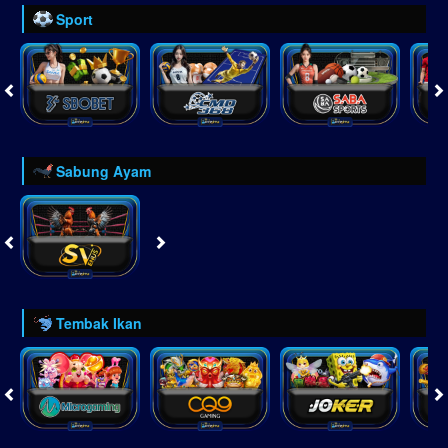
Sport
Sabung Ayam
Tembak Ikan