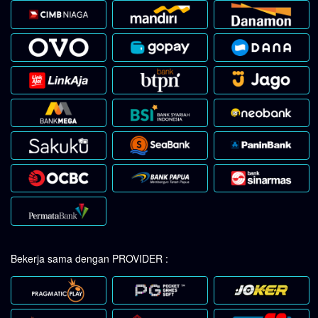
Bekerja sama dengan PROVIDER :