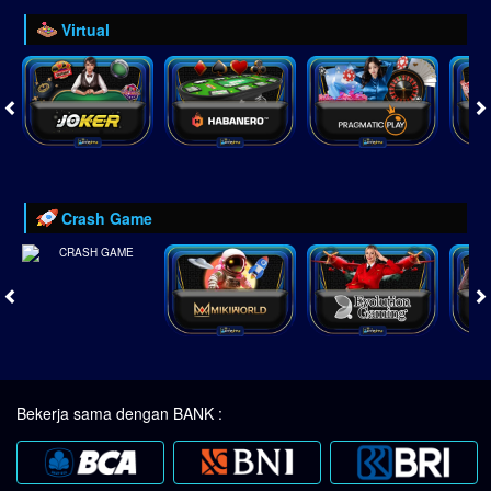
Virtual
Crash Game
Bekerja sama dengan BANK :